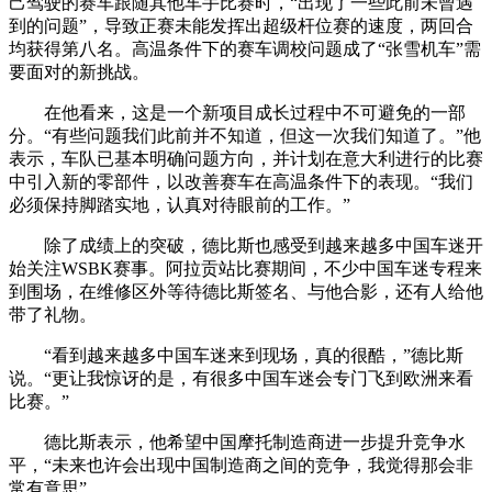
己驾驶的赛车跟随其他车手比赛时，“出现了一些此前未曾遇
到的问题”，导致正赛未能发挥出超级杆位赛的速度，两回合
均获得第八名。高温条件下的赛车调校问题成了“张雪机车”需
要面对的新挑战。
在他看来，这是一个新项目成长过程中不可避免的一部
分。“有些问题我们此前并不知道，但这一次我们知道了。”他
表示，车队已基本明确问题方向，并计划在意大利进行的比赛
中引入新的零部件，以改善赛车在高温条件下的表现。“我们
必须保持脚踏实地，认真对待眼前的工作。”
除了成绩上的突破，德比斯也感受到越来越多中国车迷开
始关注WSBK赛事。阿拉贡站比赛期间，不少中国车迷专程来
到围场，在维修区外等待德比斯签名、与他合影，还有人给他
带了礼物。
“看到越来越多中国车迷来到现场，真的很酷，”德比斯
说。“更让我惊讶的是，有很多中国车迷会专门飞到欧洲来看
比赛。”
德比斯表示，他希望中国摩托制造商进一步提升竞争水
平，“未来也许会出现中国制造商之间的竞争，我觉得那会非
常有意思”。