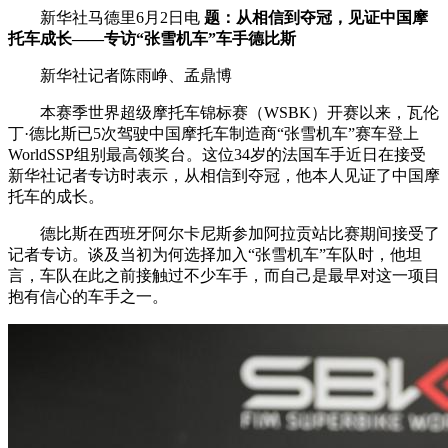
新华社马德里6月2日电
题：从相信到夺冠，见证中国摩
财经
教育
乡村振兴
生态环境
一带一路
央博
托车成长——专访“张雪机车”车手德比斯
大国智造
大国展会
大国保险
云顶对话
云起
超
新华社记者陈雨峥、孟鼎博
本赛季世界超级摩托车锦标赛（WSBK）开赛以来，瓦伦
丁·德比斯已5次驾驶中国摩托车制造商“张雪机车”赛车登上
WorldSSP组别最高领奖台。这位34岁的法国车手近日在接受
新华社记者专访时表示，从相信到夺冠，他本人见证了中国摩
托车的成长。
CCTV.节目官网
直播
节目单
栏目
片库
热播榜
德比斯在西班牙阿尔卡尼斯参加阿拉贡站比赛期间接受了
记者专访。谈及当初为何选择加入“张雪机车”车队时，他坦
言，车队在此之前接触过不少车手，而自己是最早对这一项目
抱有信心的车手之一。