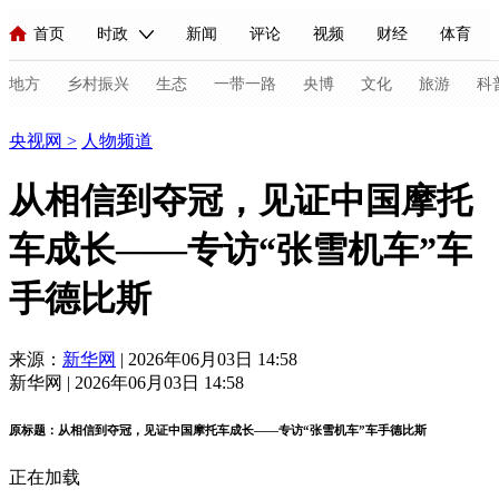
首页
时政
新闻
评论
视频
财经
体育
人民领袖习近平
直播
海外频道
片库
iPanda
栏目大全
联播+
English
中国领导人
节目单
Монгол
听音
央视快评
微视频
习式妙语
主持人
地方
乡村振兴
生态
一带一路
央博
文化
旅游
科
人物
央视网
>
人物频道
总台春晚
网络春晚
共产党员网
秧纪录
纪录片网
从相信到夺冠，见证中国摩托
车成长——专访“张雪机车”车
新闻
国内
国际
评论
经济
军事
科技
法
手德比斯
人民领袖习近平
联播+
热解读
天天学习
习式妙语
视频
小央视频
小央直播
直播中国
熊猫频道
V
来源：
新华网
| 2026年06月03日 14:58
新华网 | 2026年06月03日 14:58
现场
前线
比划
快看
蓝海中国
新兵请入列
原标题：从相信到夺冠，见证中国摩托车成长——专访“张雪机车”车手德比斯
体育
直播
竞猜
2026年世界杯
2026年冬奥会
C
正在加载
VIP会员
CCTV奥林匹克频道
生活体育大会
体育江湖