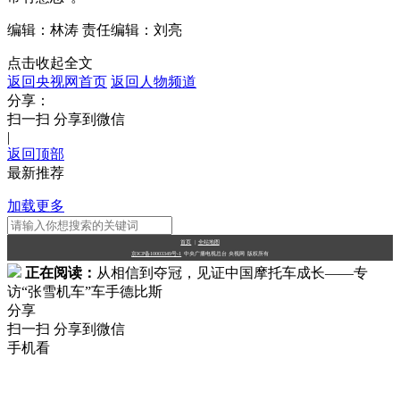
编辑：林涛
责任编辑：刘亮
点击收起全文
返回央视网首页
返回人物频道
分享：
扫一扫 分享到微信
|
返回顶部
最新推荐
加载更多
首页
|
全站地图
京ICP备10003349号-1
中央广播电视总台
央视网
版权所有
正在阅读：
从相信到夺冠，见证中国摩托车成长——专
访“张雪机车”车手德比斯
分享
扫一扫 分享到微信
手机看