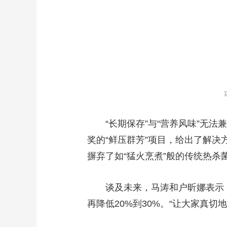
马涛
“长期保存”与“营养风味”无法
奖的“鲜压群芳”项目，给出了解
摒弃了如“猛火烹煮”般的传统热杀
谈及未来，马涛和户昕娜表示，
再降低20%到30%。“让大家真切