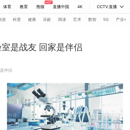
体育
教育
熊猫
直播中国
4K
CCTV.直播
式妙语
主持人
下载央视影音
热解读
天天学习
旅游
科普
健康
乐龄
阅读
艺术
数智
5G
产业+
纪录片网
国家大剧院
大型活动
验室是战友 回家是伴侣
科技
法治
文娱
人物
公益
图片
家是伴侣
习式妙语
央视快评
央视网评
光华锐评
锋面
频道
VR/AR
4K专区
全景新闻
请入列
人生第一次
人生第二次
年冬奥会
CBA
NBA
中超
国足
国际足球
网球
综
体育江湖
文化体育
冰雪道路
足球道路