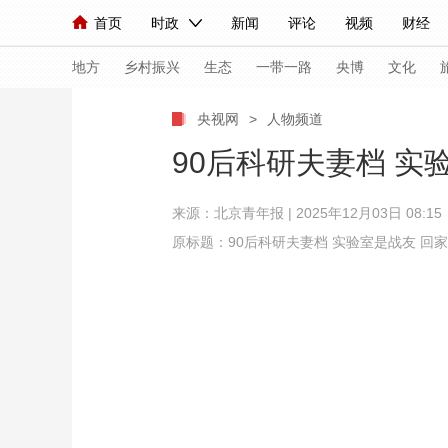
首页
时政
新闻
评论
视频
财经
人民领袖习近平
直播
海外频道
片库
iPanda
栏目大全
联播+
English
中国领导人
节目单
Монгол
听音
央视快评
微视频
习
地方
乡村振兴
生态
一带一路
央博
文化
央视网
>
人物频道
总台春晚
网络春晚
共产党员网
秧纪录
90后科研夫妻档 实
来源：
北京青年报
| 2025年12月03日 08:15
新闻
国内
国际
评论
经济
军事
原标题：90后科研夫妻档 实验室是战友 回
人民领袖习近平
联播+
热解读
天天学习
视频
小央视频
小央直播
直播中国
熊猫
现场
前线
比划
快看
蓝海中国
新兵
体育
直播
竞猜
2026年世界杯
2026
VIP会员
CCTV奥林匹克频道
生活体育大会