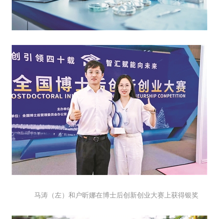
央博
非遗
文化
旅游
科普
健康
乐龄
阅读
云起
超级工厂
智敬中国
全民健康
颜选攻略
海洋
热播榜
总台企业白名单
马涛（左）和户昕娜在博士后创新创业大赛上获得银奖