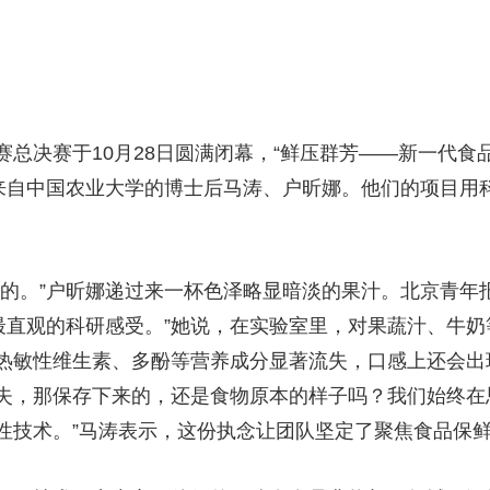
决赛于10月28日圆满闭幕，“鲜压群芳——新一代食品
是来自中国农业大学的博士后马涛、户昕娜。他们的项目用
。”户昕娜递过来一杯色泽略显暗淡的果汁。北京青年报
们最直观的科研感受。”她说，在实验室里，对果蔬汁、牛
热敏性维生素、多酚等营养成分显著流失，口感上还会出现
失，那保存下来的，还是食物原本的样子吗？我们始终在
性技术。”马涛表示，这份执念让团队坚定了聚焦食品保