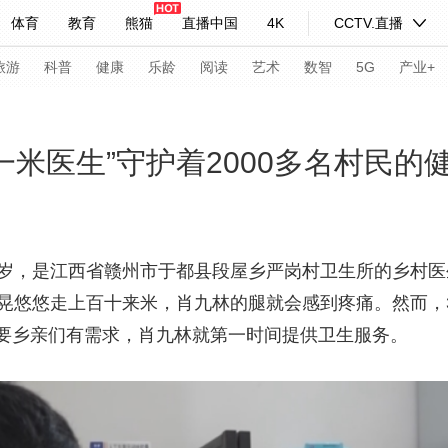
体育
教育
熊猫
直播中国
4K
CCTV.直播
式妙语
主持人
下载央视影音
热解读
天天学习
旅游
科普
健康
乐龄
阅读
艺术
数智
5G
产业+
纪录片网
国家大剧院
大型活动
“一米医生”守护着2000多名村民的
科技
法治
文娱
人物
公益
图片
习式妙语
央视快评
央视网评
光华锐评
锋面
1岁，是江西省赣州市于都县段屋乡严岗村卫生所的乡村医
晃悠悠走上百十来米，肖九林的腿就会感到疼痛。然而，3
频道
VR/AR
4K专区
全景新闻
要乡亲们有需求，肖九林就第一时间提供卫生服务。
请入列
人生第一次
人生第二次
年冬奥会
CBA
NBA
中超
国足
国际足球
网球
综
体育江湖
文化体育
冰雪道路
足球道路