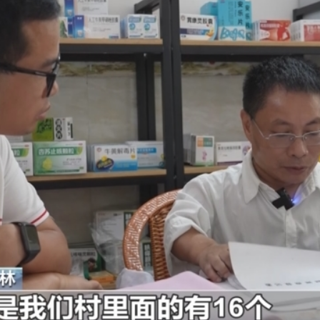
央博
非遗
文化
旅游
科普
健康
乐龄
阅读
云起
超级工厂
智敬中国
全民健康
颜选攻略
海洋
热播榜
总台企业白名单