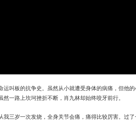
运叫板的抗争史。虽然从小就遭受身体的病痛，但他的
虽然一路上坎坷挫折不断，肖九林却始终咬牙前行。
从我三岁一次发烧，全身关节会痛，痛得比较厉害。过了