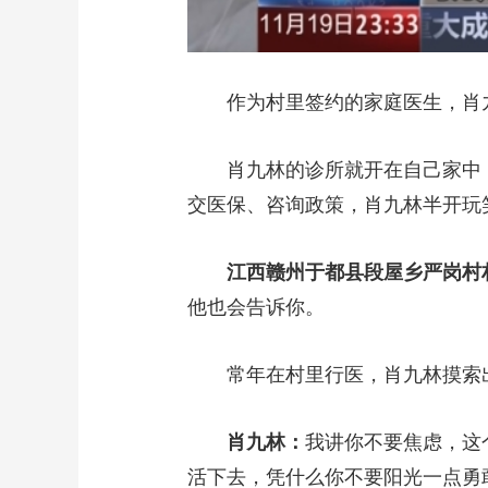
作为村里签约的家庭医生，肖九林
肖九林的诊所就开在自己家中，
交医保、咨询政策，肖九林半开玩笑
江西赣州于都县段屋乡严岗村村
他也会告诉你。
常年在村里行医，肖九林摸索出
肖九林：
我讲你不要焦虑，这
活下去，凭什么你不要阳光一点勇