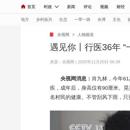
首页
时政
新闻
评论
视频
财经
人民领袖习近平
直播
海外频道
片库
iPanda
栏目大全
联播+
English
中国领导人
节目单
Монгол
听音
央视快评
微视频
习
地方
乡村振兴
生态
一带一路
央博
文化
央视网
>
人物频道
总台春晚
网络春晚
共产党员网
秧纪录
遇见你丨行医36年 
来源：央视网 | 2025年11月20日 06:38
新闻
国内
国际
评论
经济
军事
人民领袖习近平
联播+
热解读
天天学习
央视网消息：
肖九林，今年6
疾，成年后，身高仅有90厘米。晃
视频
小央视频
小央直播
直播中国
熊猫
名村民的健康。不管刮风下雨，只
现场
前线
比划
快看
蓝海中国
新兵
体育
直播
竞猜
2026年世界杯
2026
VIP会员
CCTV奥林匹克频道
生活体育大会