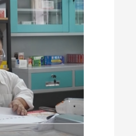
艺术
汽车
数智
5G
产业+
时尚
天气
才艺
网展
央央好物