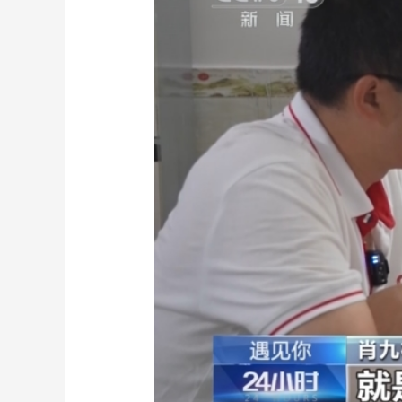
财经
教育
乡村振兴
生态环境
一带一路
大国智造
大国展会
大国保险
云顶对话
CCTV.节目官网
直播
节目单
栏目
片库