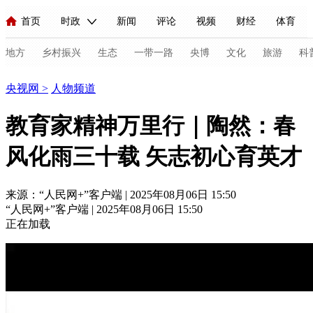
首页
时政
新闻
评论
视频
财经
体育
人民领袖习近平
直播
海外频道
片库
iPanda
栏目大全
联播+
English
中国领导人
节目单
Монгол
听音
央视快评
微视频
习式妙语
主持人
地方
乡村振兴
生态
一带一路
央博
文化
旅游
科
人物
央视网
>
人物频道
总台春晚
网络春晚
共产党员网
秧纪录
纪录片网
教育家精神万里行｜陶然：春
风化雨三十载 矢志初心育英才
新闻
国内
国际
评论
经济
军事
科技
法
人民领袖习近平
联播+
热解读
天天学习
习式妙语
来源：“人民网+”客户端 | 2025年08月06日 15:50
“人民网+”客户端 | 2025年08月06日 15:50
视频
小央视频
小央直播
直播中国
熊猫频道
V
正在加载
现场
前线
比划
快看
蓝海中国
新兵请入列
体育
直播
竞猜
2026年世界杯
2026年冬奥会
C
VIP会员
CCTV奥林匹克频道
生活体育大会
体育江湖