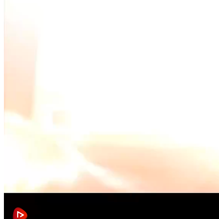
财经
教育
乡村振兴
生态环境
一带一路
央博
大国智造
大国展会
大国保险
云顶对话
云起
超
CCTV.节目官网
直播
节目单
栏目
片库
热播榜