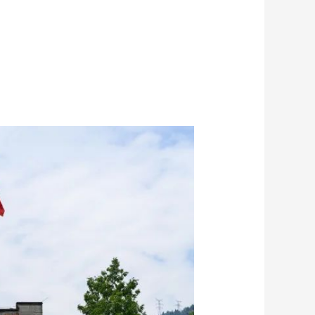
艺术
汽车
数智
5G
产业+
时尚
天气
才艺
网展
央央好物