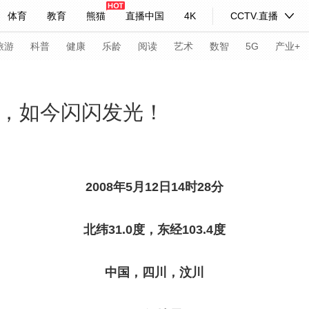
体育
教育
熊猫
直播中国
4K
CCTV.直播
式妙语
主持人
下载央视影音
热解读
天天学习
旅游
科普
健康
乐龄
阅读
艺术
数智
5G
产业+
纪录片网
国家大剧院
大型活动
们，如今闪闪发光！
科技
法治
文娱
人物
公益
图片
习式妙语
央视快评
央视网评
光华锐评
锋面
2008年5月12日14时28分
频道
VR/AR
4K专区
全景新闻
北纬31.0度，东经103.4度
请入列
人生第一次
人生第二次
中国，四川，汶川
年冬奥会
CBA
NBA
中超
国足
国际足球
网球
综
体育江湖
文化体育
冰雪道路
足球道路