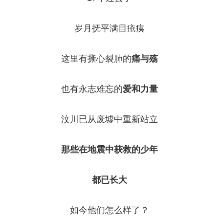
岁月抚平满目疮痍
这里有撕心裂肺的
痛与殇
也有永志难忘的
爱和力量
汶川已从废墟中重新站立
那些在地震中获救的少年
都已长大
如今他们怎么样了？