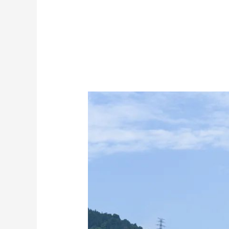
财经
教育
乡村振兴
生态环境
一带一路
大国智造
大国展会
大国保险
云顶对话
CCTV.节目官网
直播
节目单
栏目
片库