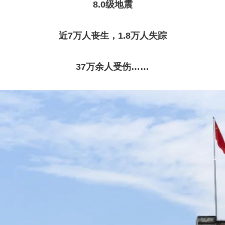
8.0级地震
央博
非遗
文化
旅游
科普
健康
乐龄
阅读
云起
超级工厂
智敬中国
全民健康
颜选攻略
海洋
近7万人丧生，
1.8万人失踪
37万余人受伤……
热播榜
总台企业白名单