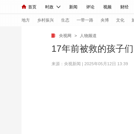
首页
时政
新闻
评论
视频
财经
人民领袖习近平
直播
海外频道
片库
iPanda
栏目大全
联播+
English
中国领导人
节目单
Монгол
听音
央视快评
微视频
习
地方
乡村振兴
生态
一带一路
央博
文化
央视网
>
人物频道
总台春晚
网络春晚
共产党员网
秧纪录
17年前被救的孩子
来源：
央视新闻
| 2025年05月12日 13:39
新闻
国内
国际
评论
经济
军事
人民领袖习近平
联播+
热解读
天天学习
视频
小央视频
小央直播
直播中国
熊猫
现场
前线
比划
快看
蓝海中国
新兵
体育
直播
竞猜
2026年世界杯
2026
VIP会员
CCTV奥林匹克频道
生活体育大会